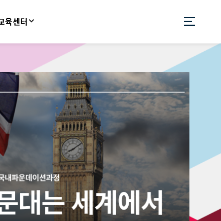
교육센터
블
멜
1
루
2026.